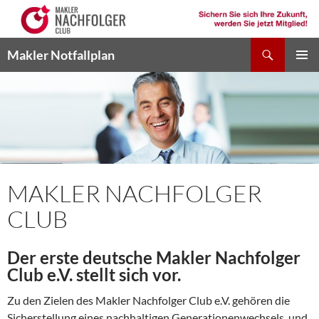
Suchen
Makler Notfallplan
ZUM
PRIMÄR
INHALT
MENÜ
SPRINGEN
MAKLER NACHFOLGER
CLUB
Der erste deutsche Makler Nachfolger
Club e.V. stellt sich vor.
Zu den Zielen des Makler Nachfolger Club e.V. gehören die
Sicherstellung eines nachhaltigen Generationenwechsels, und