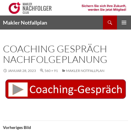
Suchen
Makler Notfallplan
ZUM
PRIMÄR
INHALT
MENÜ
SPRINGEN
COACHING GESPRÄCH
NACHFOLGEPLANUNG
JANUAR 28, 2023
560 × 91
MAKLER NOTFALLPLAN
Vorheriges Bild