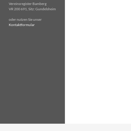
Vereinsregister Bamberg
VR 200 691, Sitz: Gundelsheim
oder nutzen Sie unser
Kontaktformular