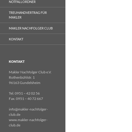
NOTFALLORDNER
TREUHANDVERTRAG FÜR
MAKLER
MAKLER NACHFOLGER CLUB
KONTAKT
KONTAKT
Makler Nachfolger Club e.V.
Rothenbühlstr. 1
96163 Gundelsheim
Tel. 0951 – 42 02 56
Fax. 0951 – 40 72 667
info@makler-nachfolger-
club.de
www.makler-nachfolger-
club.de