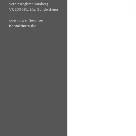
Vereinsregister Bamberg
VR 200 691, Sitz: Gundelsheim
oder nutzen Sie unser
Kontaktformular