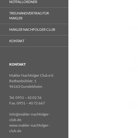
NOTFALLORDNER
TREUHANDVERTRAG FÜR
MAKLER
MAKLER NACHFOLGER CLUB
KONTAKT
KONTAKT
Makler Nachfolger Club e.V.
Rothenbühlstr. 1
96163 Gundelsheim
Tel. 0951 – 42 02 56
Fax. 0951 – 40 72 667
info@makler-nachfolger-
club.de
www.makler-nachfolger-
club.de