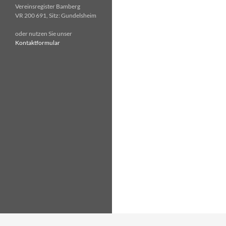
Vereinsregister Bamberg
VR 200 691, Sitz: Gundelsheim
oder nutzen Sie unser
Kontaktformular