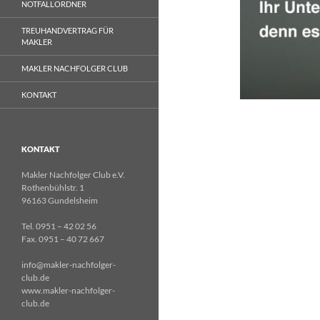
NOTFALLORDNER
TREUHANDVERTRAG FÜR
MAKLER
MAKLER NACHFOLGER CLUB
KONTAKT
KONTAKT
Makler Nachfolger Club e.V.
Rothenbühlstr. 1
96163 Gundelsheim
Tel. 0951 – 42 02 56
Fax. 0951 – 40 72 667
info@makler-nachfolger-
club.de
www.makler-nachfolger-
club.de